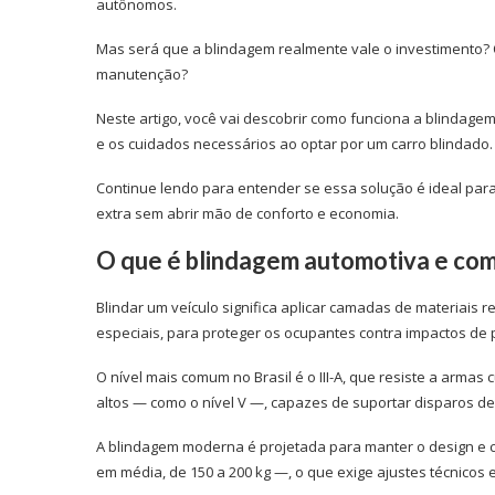
autônomos.
Mas será que a blindagem realmente vale o investimento?
manutenção?
Neste artigo, você vai descobrir como funciona a blindagem,
e os cuidados necessários ao optar por um carro blindado.
Continue lendo para entender se essa solução é ideal par
extra sem abrir mão de conforto e economia.
O que é blindagem automotiva e com
Blindar um veículo significa aplicar camadas de materiais re
especiais, para proteger os ocupantes contra impactos de p
O nível mais comum no Brasil é o III-A, que resiste a armas
altos — como o nível V —, capazes de suportar disparos de f
A blindagem moderna é projetada para manter o design e c
em média, de 150 a 200 kg —, o que exige ajustes técnicos 