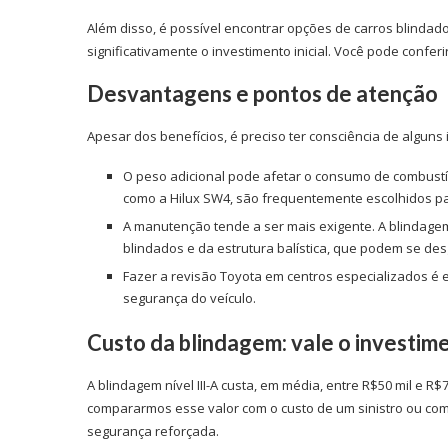
Além disso, é possível encontrar opções de carros blindad
significativamente o investimento inicial. Você pode confe
Desvantagens e pontos de atenção
Apesar dos benefícios, é preciso ter consciência de alguns
O peso adicional pode afetar o consumo de combustí
como a Hilux SW4, são frequentemente escolhidos pa
A manutenção tende a ser mais exigente. A blindagem
blindados e da estrutura balística, que podem se de
Fazer a revisão Toyota em centros especializados é e
segurança do veículo.
Custo da blindagem: vale o investim
A blindagem nível III-A custa, em média, entre R$50 mil e 
compararmos esse valor com o custo de um sinistro ou com o
segurança reforçada.