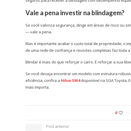
seguros para receber a blindagem com desempenho equili
Vale a pena investir na blindagem?
Se você valoriza segurança, dirige em áreas de risco ou si
— vale a pena.
Mas é importante avaliar o custo total de propriedade, o 
de uma rede de confiança e revisões completas faz toda a
Blindar é mais do que reforçar o carro. É reforçar a sua libe
Se você deseja encontrar um modelo com estrutura robus
eficiência, confira a
Hilux SW4
disponível na SGA Toyota. Es
mais importa.
0
Post anterior