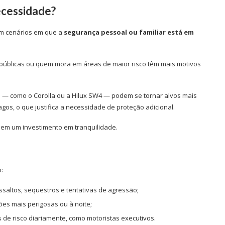
ecessidade?
em cenários em que a
segurança pessoal ou familiar está em
s públicas ou quem mora em áreas de maior risco têm mais motivos
o — como o Corolla ou a Hilux SW4 — podem se tornar alvos mais
os, o que justifica a necessidade de proteção adicional.
 em um investimento em tranquilidade.
:
saltos, sequestros e tentativas de agressão;
es mais perigosas ou à noite;
de risco diariamente, como motoristas executivos.