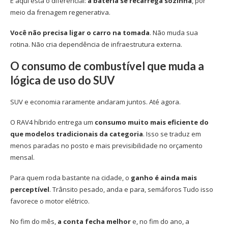
E aqui está o diferencial:
a bateria se recarrega sozinha
, por
meio da frenagem regenerativa.
Você não precisa ligar o carro na tomada
. Não muda sua
rotina. Não cria dependência de infraestrutura externa.
O consumo de combustível que muda a
lógica de uso do SUV
SUV e economia raramente andaram juntos. Até agora.
O RAV4 híbrido entrega um
consumo muito mais eficiente do
que modelos tradicionais da categoria
. Isso se traduz em
menos paradas no posto e mais previsibilidade no orçamento
mensal.
Para quem roda bastante na cidade, o
ganho é ainda mais
perceptível
. Trânsito pesado, anda e para, semáforos Tudo isso
favorece o motor elétrico.
No fim do mês,
a conta fecha melhor
e, no fim do ano, a