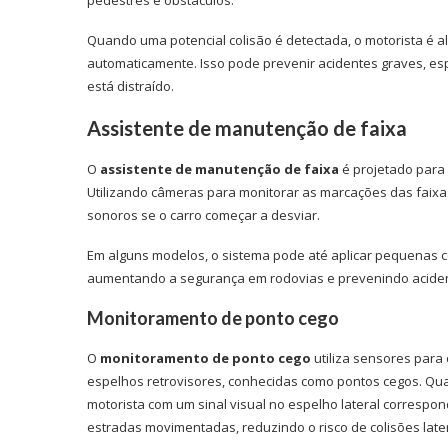
pedestres e obstáculos.
Quando uma potencial colisão é detectada, o motorista é a
automaticamente. Isso pode prevenir acidentes graves, e
está distraído.
Assistente de manutenção de faixa
O
assistente de manutenção de faixa
é projetado para 
Utilizando câmeras para monitorar as marcações das faixas 
sonoros se o carro começar a desviar.
Em alguns modelos, o sistema pode até aplicar pequenas co
aumentando a segurança em rodovias e prevenindo acident
Monitoramento de ponto cego
O
monitoramento de ponto cego
utiliza sensores para 
espelhos retrovisores, conhecidas como pontos cegos. Qua
motorista com um sinal visual no espelho lateral correspo
estradas movimentadas, reduzindo o risco de colisões later