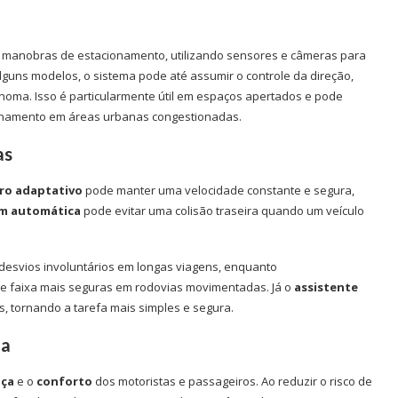
de manobras de estacionamento, utilizando sensores e câmeras para
lguns modelos, o sistema pode até assumir o controle da direção,
noma. Isso é particularmente útil em espaços apertados e pode
cionamento em áreas urbanas congestionadas.
as
iro adaptativo
pode manter uma velocidade constante e segura,
em automática
pode evitar uma colisão traseira quando um veículo
desvios involuntários em longas viagens, enquanto
 faixa mais seguras em rodovias movimentadas. Já o
assistente
s, tornando a tarefa mais simples e segura.
ia
nça
e o
conforto
dos motoristas e passageiros. Ao reduzir o risco de