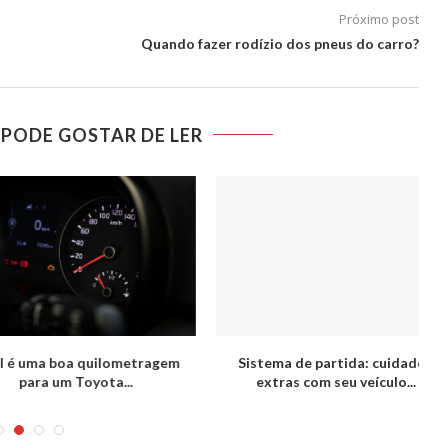
Próximo post
Quando fazer rodízio dos pneus do carro?
PODE GOSTAR DE LER
e partida: cuidados
Yaris seminovo: vale a pena investir
com seu veículo...
no modelo?