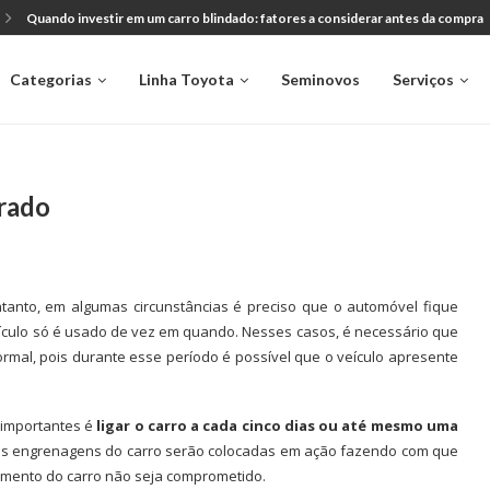
Dicas para preparar seu Toyota antes da revisão e evitar surpresas
Categorias
Linha Toyota
Seminovos
Serviços
arado
tanto, em algumas circunstâncias é preciso que o automóvel fique
ículo só é usado de vez em quando. Nesses casos, é necessário que
rmal, pois durante esse período é possível que o veículo apresente
importantes é
ligar o carro a cada cinco dias ou até mesmo uma
as engrenagens do carro serão colocadas em ação fazendo com que
amento do carro não seja comprometido.