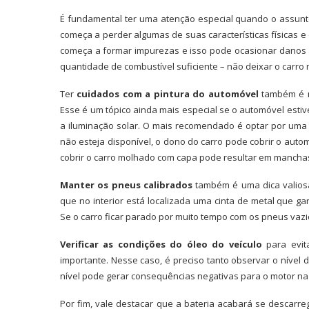
É fundamental ter uma atenção especial quando o assunto 
começa a perder algumas de suas características físicas e
começa a formar impurezas e isso pode ocasionar danos a
quantidade de combustível suficiente – não deixar o carro 
Ter
cuidados com a pintura do automóvel
também é m
Esse é um tópico ainda mais especial se o automóvel estive
a iluminação solar. O mais recomendado é optar por uma
não esteja disponível, o dono do carro pode cobrir o aut
cobrir o carro molhado com capa pode resultar em manchas 
Manter os pneus calibrados
também é uma dica valios
que no interior está localizada uma cinta de metal que 
Se o carro ficar parado por muito tempo com os pneus vazio
Verificar as condições do óleo do veículo
para evit
importante. Nesse caso, é preciso tanto observar o nível 
nível pode gerar consequências negativas para o motor na h
Por fim, vale destacar que a bateria acabará se descarr