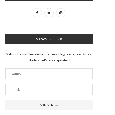
NEWSLETTER
Subscribe my Newsletter for new blog posts, tips & new
photos. Let's stay updated!
Manutenção além do óbvio:
Como saber a hora de trocar
componentes esquecidos na
freios...
revisão...