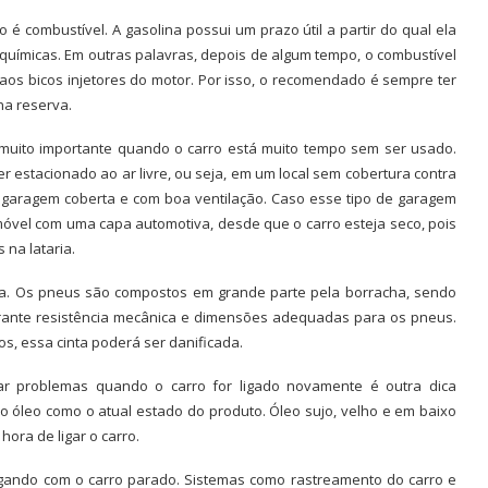
é combustível. A gasolina possui um prazo útil a partir do qual ela
 químicas. Em outras palavras, depois de algum tempo, o combustível
os bicos injetores do motor. Por isso, o recomendado é sempre ter
na reserva.
uito importante quando o carro está muito tempo sem ser usado.
r estacionado ao ar livre, ou seja, em um local sem cobertura contra
 garagem coberta e com boa ventilação. Caso esse tipo de garagem
omóvel com uma capa automotiva, desde que o carro esteja seco, pois
na lataria.
a. Os pneus são compostos em grande parte pela borracha, sendo
garante resistência mecânica e dimensões adequadas para os pneus.
s, essa cinta poderá ser danificada.
ar problemas quando o carro for ligado novamente é outra dica
do óleo como o atual estado do produto. Óleo sujo, velho e em baixo
ora de ligar o carro.
egando com o carro parado. Sistemas como rastreamento do carro e