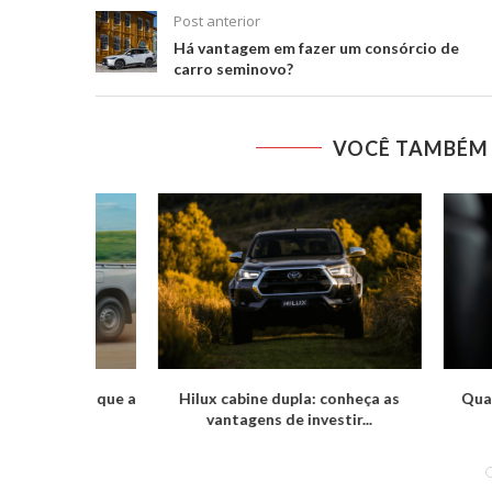
Post anterior
Há vantagem em fazer um consórcio de
carro seminovo?
VOCÊ TAMBÉM 
onheça as
Qual é uma boa quilometragem
Sistema d
tir...
para um Toyota...
extras 