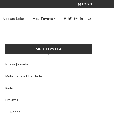
LOGIN
O que é o Ciclo Toyota e por que ele vai além...
Nossas Lojas
Meu Toyota
MEU TOYOTA
Nossa Jornada
Mobilidade e Liberdade
Kinto
Projetos
Rapha