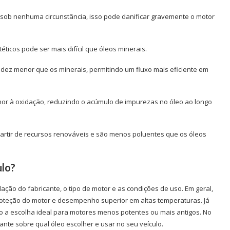
s sob nenhuma circunstância, isso pode danificar gravemente o motor
ticos pode ser mais difícil que óleos minerais.
uidez menor que os minerais, permitindo um fluxo mais eficiente em
hor à oxidação, reduzindo o acúmulo de impurezas no óleo ao longo
partir de recursos renováveis e são menos poluentes que os óleos
ulo?
ão do fabricante, o tipo de motor e as condições de uso. Em geral,
proteção do motor e desempenho superior em altas temperaturas. Já
ão a escolha ideal para motores menos potentes ou mais antigos. No
nte sobre qual óleo escolher e usar no seu veículo.